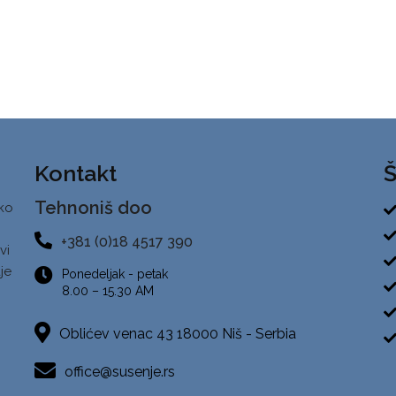
Kontakt
Š
Tehnoniš doo
ko
+381 (0)18 4517 390
vi
je
Ponedeljak - petak
8.00 – 15.30 AM
Oblićev venac 43 18000 Niš - Serbia
office@susenje.rs