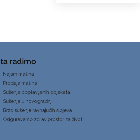
ta radimo
Najam mašina
Prodaja mašina
Sušenje poplavljenih objekata
Sušenje u novogradnji
Brzo sušenje ravnajućih slojeva
Osiguravamo zdrav prostor za život