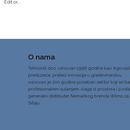
Edit or…
O nama
Tehnoniš doo osnovan 1996 godine kao trgovač
preduzeće, prateći inovacije u građevinarstvu,
osnovao je 200 godine poseban sektor koji se ba
profesionalnim sušenjem vlage iz prostora i posta
generalni distributer Nemačkog brenda Wilms za
Srbiju.